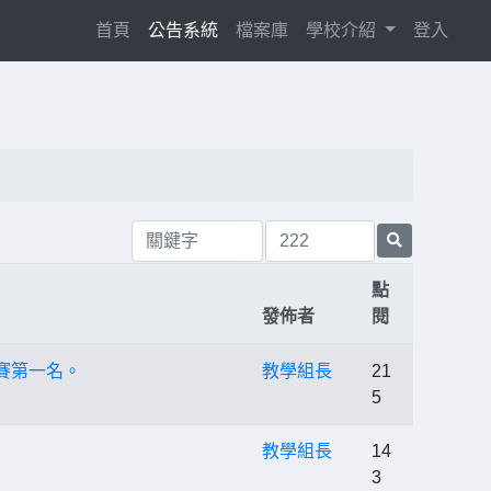
(current)
首頁
公告系統
檔案庫
學校介紹
登入
點
發佈者
閱
賽第一名。
教學組長
21
5
教學組長
14
3