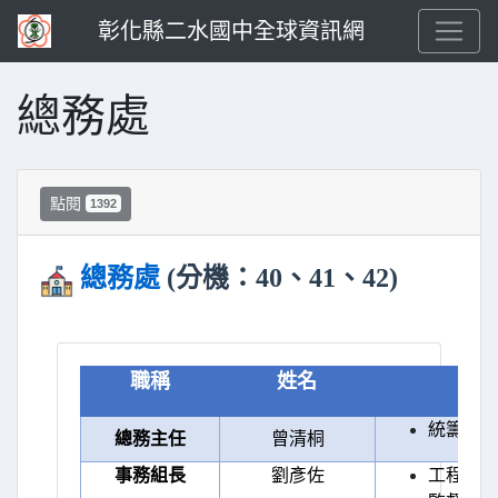
彰化縣二水國中全球資訊網
總務處
點閱
1392
總務處
(分機：40、41、42)
職稱
姓名
統籌總
總務主任
曾清桐
事務組長
劉彥佐
工程物