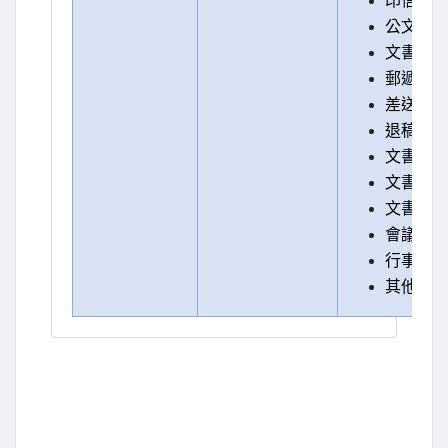
印信之
公文之
文書之
郵遞文
差送文
退稿及
文書之
文書期
文書之
會議紀錄
行事曆
其他有