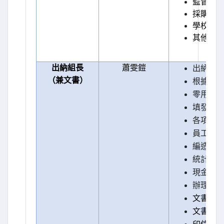
監督、
採購學
學校公
其他交
出納組長
蕭雯鎧
出納管
（兼文書）
根據會
零用金
填發收
各項出
員工待
編造扣
統計學
現金盤
辦理其
文書處
文書部