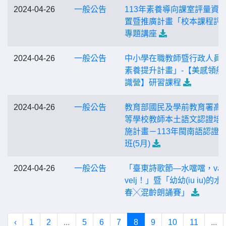
2024-04-26
一般公告
113年素養導向課室評量資
置暨推廣計畫「校本課程評
專題講座
2024-04-26
一般公告
中小學在職教師暨行政人員
素養提升計畫」-【美感領航
識營】研習課程
2024-04-26
一般公告
教育部國民及學前教育署高
等學校教師本土語文認證培
施計畫－113年閩南語認證
班(5月)
2024-04-26
一般公告
「臺東詩歌節—水噹噹，valel
velj！」暨「幼幼(iu iu)的
春╳混齡朗誦賽」
‹
1
2
...
5
6
7
8
9
10
11
...