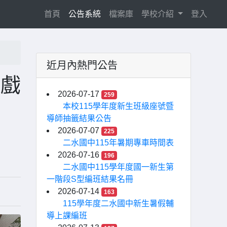
(current)
首頁
公告系統
檔案庫
學校介紹
登入
近月內熱門公告
意戲
2026-07-17
259
本校115學年度新生班級座號暨
導師抽籤結果公告
2026-07-07
225
二水國中115年暑期專車時間表
2026-07-16
196
二水國中115學年度國一新生第
一階段S型編班結果名冊
2026-07-14
163
115學年度二水國中新生暑假輔
導上課編班