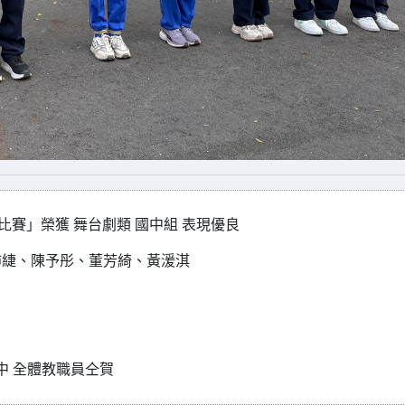
比賽」榮獲 舞台劇類 國中組 表現優良
沛緁、陳予彤、董芳綺、黃湲淇
職員仝賀