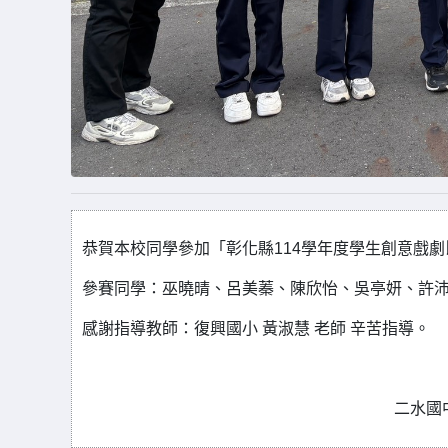
恭賀本校同學參加「彰化縣114學年度學生創意戲劇
參賽同學：巫曉晴、呂美蓁、陳欣怡、吳亭妍、許
感謝指導教師：復興國小 黃淑慧 老師 辛苦指導。
二水國中 全體教