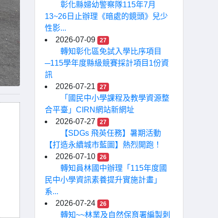
彰化縣婦幼警察隊115年7月
13~26日止辦理《暗處的鏡頭》兒少
性影...
2026-07-09
27
轉知彰化區免試入學比序項目
─115學年度縣級競賽採計項目1份資
訊
2026-07-21
27
「國民中小學課程及教學資源整
合平臺」CIRN網站新網址
2026-07-27
27
【SDGs 飛英任務】暑期活動
【打造永續城市藍圖】熱烈開跑！
2026-07-10
26
轉知員林國中辦理「115年度國
民中小學資訊素養提升實施計畫」
系...
2026-07-24
26
轉知~~林業及自然保育署編製刺