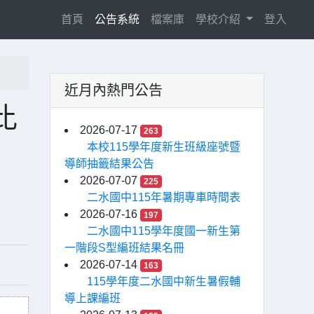
(current)
首頁
公告系統
檔案庫
學校介紹
登入
近月內熱門公告
比
2026-07-17
263
本校115學年度新生班級座號暨
導師抽籤結果公告
2026-07-07
225
二水國中115年暑期專車時間表
2026-07-16
197
二水國中115學年度國一新生第
一階段S型編班結果名冊
2026-07-14
163
115學年度二水國中新生暑假輔
導上課編班