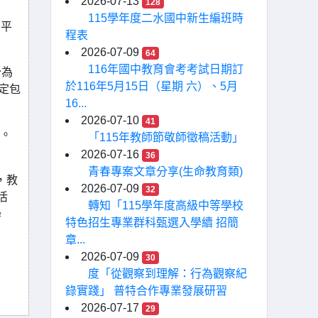
2026-07-13
128
115學年度二水國中新生編班時
h平
程表
2026-07-09
64
116年國中教育會考考試日期訂
分為
於116年5月15日（星期 六）、5月
定包
16...
2026-07-10
41
次。
「115年教師節敬師徵稿活動」
2026-07-16
36
青春專案文章分享(生命教育類)
，教
2026-07-09
32
活
轉知「115學年度高級中等學校
學
特色招生專業群科甄選入學續 招簡
章...
2026-07-09
30
度「從觀察到理解：行為觀察紀
錄實踐」 普特合作專業發展研習
2026-07-17
29