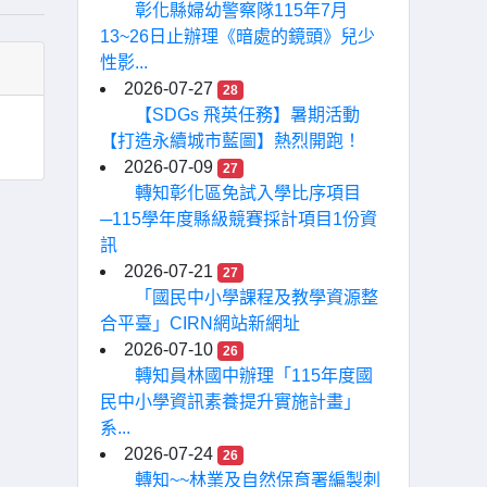
彰化縣婦幼警察隊115年7月
13~26日止辦理《暗處的鏡頭》兒少
性影...
2026-07-27
28
【SDGs 飛英任務】暑期活動
【打造永續城市藍圖】熱烈開跑！
2026-07-09
27
轉知彰化區免試入學比序項目
─115學年度縣級競賽採計項目1份資
訊
2026-07-21
27
「國民中小學課程及教學資源整
合平臺」CIRN網站新網址
2026-07-10
26
轉知員林國中辦理「115年度國
民中小學資訊素養提升實施計畫」
系...
2026-07-24
26
轉知~~林業及自然保育署編製刺