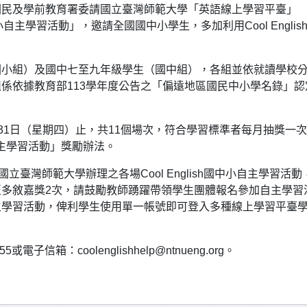
國民及學前教育署委請國立臺灣師範大學「英語線上學習平臺」
ish國中小自主學習活動」，邀請全國國中小學生，多加利用Cool Englis
國小組）及國中七至九年級學生（國中組），各組並依就讀學校
係依據教育部113學年度公告之「偏遠地區國民中小學名錄」認
2月31日（星期四）止，共11個場次，符合學習標準者每月抽獎一
小自主學習活動」獎勵辦法。
臺灣師範大學辦理之各場Cool English國中小自主學習活動
多敘嘉獎2次，請鼓勵教師踴躍帶領學生團體報名參加自主學習
主學習活動，俾利學生使用單一帳號即可登入多種線上學習平臺
信箱：coolenglishhelp@ntnueng.org。