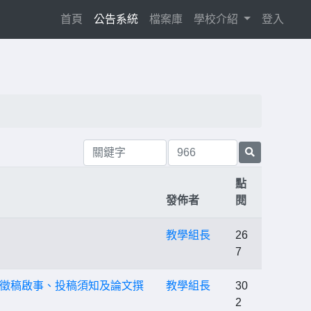
(current)
首頁
公告系統
檔案庫
學校介紹
登入
點
發佈者
閱
教學組長
26
7
徵稿啟事、投稿須知及論文撰
教學組長
30
2