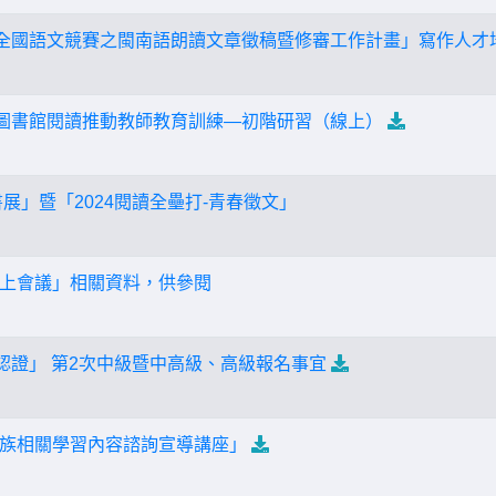
14年全國語文競賽之閩南語朗讀文章徵稿暨修審工作計畫」寫作人才
中圖書館閱讀推動教師教育訓練—初階研習（線上）
書展」暨「2024閱讀全壘打-青春徵文」
上會議」相關資料，供參閱
力認證」 第2次中級暨中高級、高級報名事宜
族相關學習內容諮詢宣導講座」