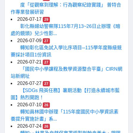
度「從觀察到理解：行為觀察紀錄實踐」 普特合
作專業發展研習
2026-07-17
29
彰化縣婦幼警察隊115年7月13~26日止辦理《暗
處的鏡頭》兒少性影...
2026-07-09
27
轉知彰化區免試入學比序項目─115學年度縣級競
賽採計項目1份資訊
2026-07-21
27
「國民中小學課程及教學資源整合平臺」CIRN網
站新網址
2026-07-27
27
【SDGs 飛英任務】暑期活動【打造永續城市藍
圖】熱烈開跑！
2026-07-10
26
轉知員林國中辦理「115年度國民中小學資訊素
養提升實施計畫」系...
2026-07-24
26