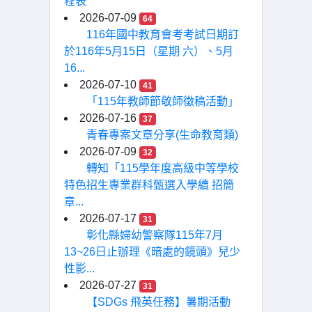
程表
2026-07-09
64
116年國中教育會考考試日期訂
於116年5月15日（星期 六）、5月
16...
2026-07-10
41
「115年教師節敬師徵稿活動」
2026-07-16
37
青春專案文章分享(生命教育類)
2026-07-09
32
轉知「115學年度高級中等學校
特色招生專業群科甄選入學續 招簡
章...
2026-07-17
31
彰化縣婦幼警察隊115年7月
13~26日止辦理《暗處的鏡頭》兒少
性影...
2026-07-27
31
【SDGs 飛英任務】暑期活動