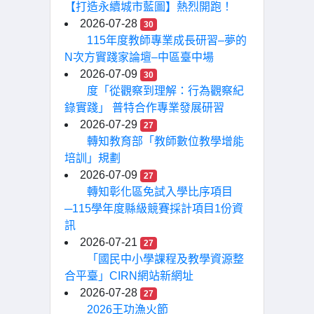
【打造永續城市藍圖】熱烈開跑！
2026-07-28
30
115年度教師專業成長研習–夢的
N次方實踐家論壇–中區臺中場
2026-07-09
30
度「從觀察到理解：行為觀察紀
錄實踐」 普特合作專業發展研習
2026-07-29
27
轉知教育部「教師數位教學增能
培訓」規劃
2026-07-09
27
轉知彰化區免試入學比序項目
─115學年度縣級競賽採計項目1份資
訊
2026-07-21
27
「國民中小學課程及教學資源整
合平臺」CIRN網站新網址
2026-07-28
27
2026王功漁火節