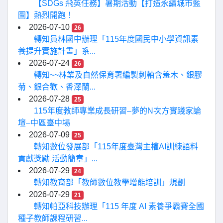
【SDGs 飛英任務】暑期活動【打造永續城市藍
圖】熱烈開跑！
2026-07-10
26
轉知員林國中辦理「115年度國民中小學資訊素
養提升實施計畫」系...
2026-07-24
26
轉知~~林業及自然保育署編製刺軸含羞木、銀膠
菊、銀合歡、香澤蘭...
2026-07-28
25
115年度教師專業成長研習–夢的N次方實踐家論
壇–中區臺中場
2026-07-09
25
轉知數位發展部「115年度臺灣主權AI訓練語料
貢獻獎勵 活動簡章」...
2026-07-29
24
轉知教育部「教師數位教學增能培訓」規劃
2026-07-29
21
轉知帕亞科技辦理「115 年度 AI 素養爭霸賽全國
種子教師課程研習...