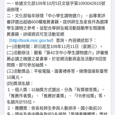
一、依據文化部109年10月5日文版字第1093042610號
函辦理。
二、文化部每年辦理「中小學生讀物選介」，由專業評
審評選出超過600種推薦書籍，提供師生及家長作為選擇
學生讀物之參考，並配合舉辦旨揭活動鼓勵學生閱讀推
薦書籍，詳細資訊可至活動官網
（
http://book.moc.gov.tw
/）查詢，內容摘述如下：
(一)活動時間：即日起至109年11月11日（星期三）。
(二)活動辦法：觀看「第42次中小學生讀物選介」評審推
薦必讀之精選之星書單，於官網活動頁面及活動FB回答
問題，即可參加抽獎。
(三)活動獎品：平板電腦、圖書禮券等，總價值達新臺幣
10萬元。
(四)獎項名額：
１、個人獎：以抽獎方式選出，分為「有獎徵答獎」、
「推薦作者獎」、「推薦好書獎」、「FB參加獎」等，
名額共計55位。
２、團體獎：依各校師生參與人數排序，國小取前10
名、國中及高中職各取前5名頒發「愛讀書團體獎」獎狀