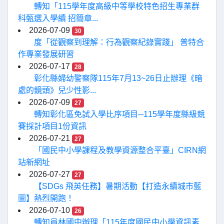
轉知「115學年度高級中等學校特色招生專業群
科甄選入學續 招簡章...
2026-07-09
30
度「從觀察到理解：行為觀察紀錄實踐」 普特合
作專業發展研習
2026-07-17
28
彰化縣婦幼警察隊115年7月13~26日止辦理《暗
處的鏡頭》兒少性影...
2026-07-09
27
轉知彰化區免試入學比序項目─115學年度縣級競
賽採計項目1份資訊
2026-07-21
27
「國民中小學課程及教學資源整合平臺」CIRN網
站新網址
2026-07-27
27
【SDGs 飛英任務】暑期活動【打造永續城市藍
圖】熱烈開跑！
2026-07-10
26
轉知員林國中辦理「115年度國民中小學資訊素