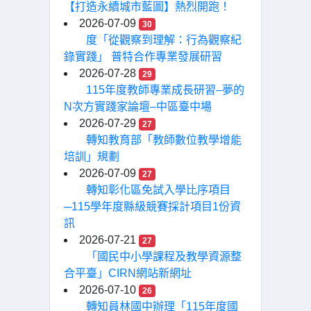
【打造永續城市藍圖】熱烈開跑！
2026-07-09
30
度「從觀察到理解：行為觀察紀
錄實踐」 普特合作專業發展研習
2026-07-28
29
115年度教師專業成長研習–夢的
N次方實踐家論壇–中區臺中場
2026-07-29
27
轉知教育部「教師數位教學增能
培訓」規劃
2026-07-09
27
轉知彰化區免試入學比序項目
─115學年度縣級競賽採計項目1份資
訊
2026-07-21
27
「國民中小學課程及教學資源整
合平臺」CIRN網站新網址
2026-07-10
26
轉知員林國中辦理「115年度國