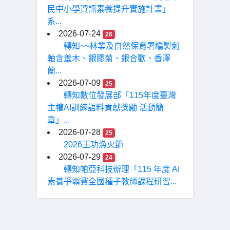
民中小學資訊素養提升實施計畫」
系...
2026-07-24
26
轉知~~林業及自然保育署編製刺
軸含羞木、銀膠菊、銀合歡、香澤
蘭...
2026-07-09
25
轉知數位發展部「115年度臺灣
主權AI訓練語料貢獻獎勵 活動簡
章」...
2026-07-28
25
2026王功漁火節
2026-07-29
24
轉知帕亞科技辦理「115 年度 AI
素養爭霸賽全國種子教師課程研習...