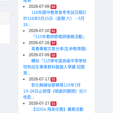
程表
2026-07-09
64
116年國中教育會考考試日期訂
於116年5月15日（星期 六）、5月
16...
2026-07-10
41
「115年教師節敬師徵稿活動」
2026-07-16
37
青春專案文章分享(生命教育類)
2026-07-09
32
轉知「115學年度高級中等學校
特色招生專業群科甄選入學續 招簡
章...
2026-07-17
31
彰化縣婦幼警察隊115年7月
13~26日止辦理《暗處的鏡頭》兒少
性影...
2026-07-27
31
【SDGs 飛英任務】暑期活動