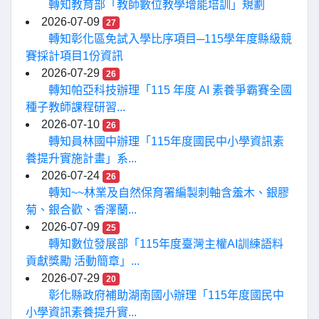
轉知教育部「教師數位教學增能培訓」規劃
2026-07-09
27
轉知彰化區免試入學比序項目─115學年度縣級競
賽採計項目1份資訊
2026-07-29
26
轉知帕亞科技辦理「115 年度 AI 素養爭霸賽全國
種子教師課程研習...
2026-07-10
26
轉知員林國中辦理「115年度國民中小學資訊素
養提升實施計畫」系...
2026-07-24
26
轉知~~林業及自然保育署編製刺軸含羞木、銀膠
菊、銀合歡、香澤蘭...
2026-07-09
25
轉知數位發展部「115年度臺灣主權AI訓練語料
貢獻獎勵 活動簡章」...
2026-07-29
20
彰化縣政府補助湖南國小辦理「115年度國民中
小學資訊素養提升實...