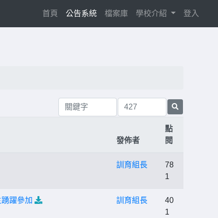
(current)
首頁
公告系統
檔案庫
學校介紹
登入
點
發佈者
閱
訓育組長
78
1
生踴躍參加
訓育組長
40
1