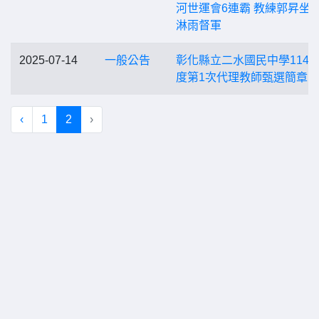
河世運會6連霸 教練郭昇坐
淋雨督軍
2025-07-14
一般公告
彰化縣立二水國民中學114
度第1次代理教師甄選簡章
‹
1
2
›