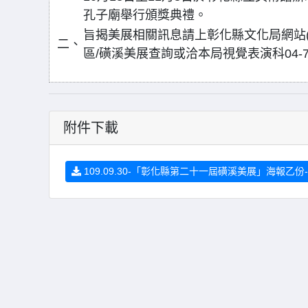
孔子廟舉行頒獎典禮。
旨揭美展相關訊息請上彰化縣文化局網站(https://w
二、
區/磺溪美展查詢或洽本局視覺表演科04-725
附件下載
109.09.30-「彰化縣第二十一屆磺溪美展」海報乙份-附