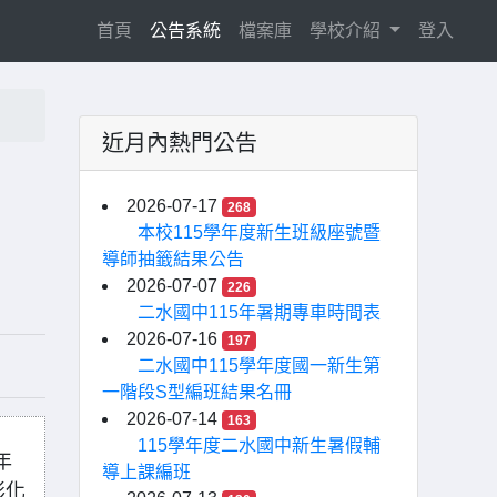
(current)
首頁
公告系統
檔案庫
學校介紹
登入
近月內熱門公告
2026-07-17
268
本校115學年度新生班級座號暨
導師抽籤結果公告
2026-07-07
226
二水國中115年暑期專車時間表
2026-07-16
197
二水國中115學年度國一新生第
一階段S型編班結果名冊
2026-07-14
163
115學年度二水國中新生暑假輔
年
導上課編班
彰化