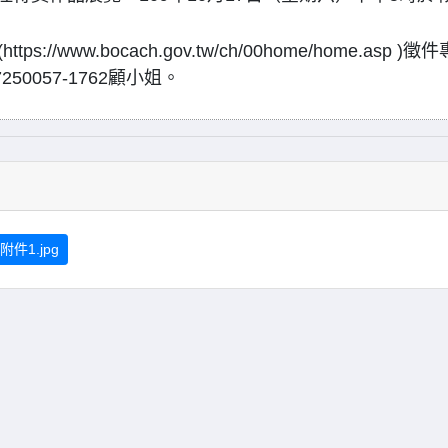
ww.bocach.gov.tw/ch/00home/home.asp )徵件
0057-1762顧小姐。
件1.jpg