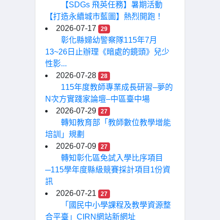
【SDGs 飛英任務】暑期活動
【打造永續城市藍圖】熱烈開跑！
2026-07-17
29
彰化縣婦幼警察隊115年7月
13~26日止辦理《暗處的鏡頭》兒少
性影...
2026-07-28
28
115年度教師專業成長研習–夢的
N次方實踐家論壇–中區臺中場
2026-07-29
27
轉知教育部「教師數位教學增能
培訓」規劃
2026-07-09
27
轉知彰化區免試入學比序項目
─115學年度縣級競賽採計項目1份資
訊
2026-07-21
27
「國民中小學課程及教學資源整
合平臺」CIRN網站新網址