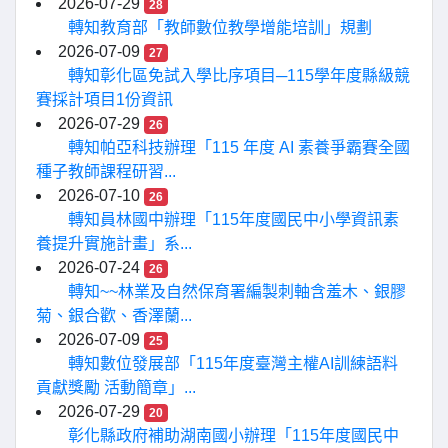
2026-07-29
28
轉知教育部「教師數位教學增能培訓」規劃
2026-07-09
27
轉知彰化區免試入學比序項目─115學年度縣級競
賽採計項目1份資訊
2026-07-29
26
轉知帕亞科技辦理「115 年度 AI 素養爭霸賽全國
種子教師課程研習...
2026-07-10
26
轉知員林國中辦理「115年度國民中小學資訊素
養提升實施計畫」系...
2026-07-24
26
轉知~~林業及自然保育署編製刺軸含羞木、銀膠
菊、銀合歡、香澤蘭...
2026-07-09
25
轉知數位發展部「115年度臺灣主權AI訓練語料
貢獻獎勵 活動簡章」...
2026-07-29
20
彰化縣政府補助湖南國小辦理「115年度國民中