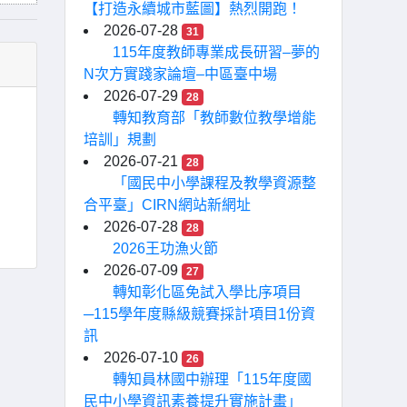
【打造永續城市藍圖】熱烈開跑！
2026-07-28
31
115年度教師專業成長研習–夢的
N次方實踐家論壇–中區臺中場
2026-07-29
28
轉知教育部「教師數位教學增能
培訓」規劃
2026-07-21
28
「國民中小學課程及教學資源整
合平臺」CIRN網站新網址
2026-07-28
28
2026王功漁火節
2026-07-09
27
轉知彰化區免試入學比序項目
─115學年度縣級競賽採計項目1份資
訊
2026-07-10
26
轉知員林國中辦理「115年度國
民中小學資訊素養提升實施計畫」