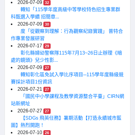
2026-07-09
32
轉知「115學年度高級中等學校特色招生專業群
科甄選入學續 招簡章...
2026-07-09
30
度「從觀察到理解：行為觀察紀錄實踐」 普特合
作專業發展研習
2026-07-17
29
彰化縣婦幼警察隊115年7月13~26日止辦理《暗
處的鏡頭》兒少性影...
2026-07-09
27
轉知彰化區免試入學比序項目─115學年度縣級競
賽採計項目1份資訊
2026-07-21
27
「國民中小學課程及教學資源整合平臺」CIRN網
站新網址
2026-07-27
27
【SDGs 飛英任務】暑期活動【打造永續城市藍
圖】熱烈開跑！
2026-07-10
26