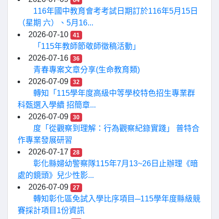
64
116年國中教育會考考試日期訂於116年5月15日
（星期 六）、5月16...
2026-07-10
41
「115年教師節敬師徵稿活動」
2026-07-16
36
青春專案文章分享(生命教育類)
2026-07-09
32
轉知「115學年度高級中等學校特色招生專業群
科甄選入學續 招簡章...
2026-07-09
30
度「從觀察到理解：行為觀察紀錄實踐」 普特合
作專業發展研習
2026-07-17
28
彰化縣婦幼警察隊115年7月13~26日止辦理《暗
處的鏡頭》兒少性影...
2026-07-09
27
轉知彰化區免試入學比序項目─115學年度縣級競
賽採計項目1份資訊