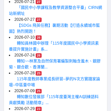
2026-07-21
27
「國民中小學課程及教學資源整合平臺」CIRN網
站新網址
2026-07-27
27
【SDGs 飛英任務】暑期活動【打造永續城市藍
圖】熱烈開跑！
2026-07-10
26
轉知員林國中辦理「115年度國民中小學資訊素
養提升實施計畫」系...
2026-07-24
26
轉知~~林業及自然保育署編製刺軸含羞木、銀膠
菊、銀合歡、香澤蘭...
2026-07-28
25
115年度教師專業成長研習–夢的N次方實踐家論
壇–中區臺中場
2026-07-09
25
轉知數位發展部「115年度臺灣主權AI訓練語料
貢獻獎勵 活動簡章」...
2026-07-29
23