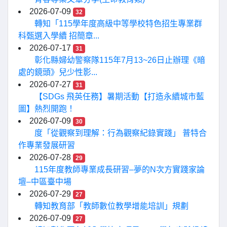
2026-07-09
32
轉知「115學年度高級中等學校特色招生專業群
科甄選入學續 招簡章...
2026-07-17
31
彰化縣婦幼警察隊115年7月13~26日止辦理《暗
處的鏡頭》兒少性影...
2026-07-27
31
【SDGs 飛英任務】暑期活動【打造永續城市藍
圖】熱烈開跑！
2026-07-09
30
度「從觀察到理解：行為觀察紀錄實踐」 普特合
作專業發展研習
2026-07-28
29
115年度教師專業成長研習–夢的N次方實踐家論
壇–中區臺中場
2026-07-29
27
轉知教育部「教師數位教學增能培訓」規劃
2026-07-09
27