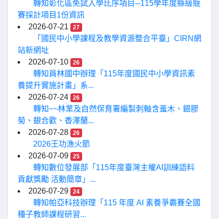
轉知彰化區免試入學比序項目─115學年度縣級競
賽採計項目1份資訊
2026-07-21
27
「國民中小學課程及教學資源整合平臺」CIRN網
站新網址
2026-07-10
26
轉知員林國中辦理「115年度國民中小學資訊素
養提升實施計畫」系...
2026-07-24
26
轉知~~林業及自然保育署編製刺軸含羞木、銀膠
菊、銀合歡、香澤蘭...
2026-07-28
26
2026王功漁火節
2026-07-09
25
轉知數位發展部「115年度臺灣主權AI訓練語料
貢獻獎勵 活動簡章」...
2026-07-29
24
轉知帕亞科技辦理「115 年度 AI 素養爭霸賽全國
種子教師課程研習...