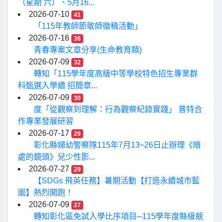
（星期 六）、5月16...
2026-07-10
41
「115年教師節敬師徵稿活動」
2026-07-16
36
青春專案文章分享(生命教育類)
2026-07-09
32
轉知「115學年度高級中等學校特色招生專業群
科甄選入學續 招簡章...
2026-07-09
30
度「從觀察到理解：行為觀察紀錄實踐」 普特合
作專業發展研習
2026-07-17
29
彰化縣婦幼警察隊115年7月13~26日止辦理《暗
處的鏡頭》兒少性影...
2026-07-27
29
【SDGs 飛英任務】暑期活動【打造永續城市藍
圖】熱烈開跑！
2026-07-09
27
轉知彰化區免試入學比序項目─115學年度縣級競