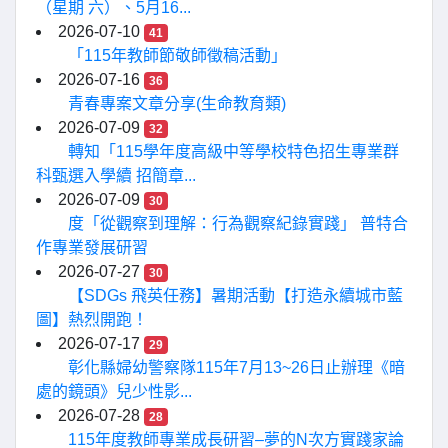
（星期 六）、5月16...
2026-07-10
41
「115年教師節敬師徵稿活動」
2026-07-16
36
青春專案文章分享(生命教育類)
2026-07-09
32
轉知「115學年度高級中等學校特色招生專業群
科甄選入學續 招簡章...
2026-07-09
30
度「從觀察到理解：行為觀察紀錄實踐」 普特合
作專業發展研習
2026-07-27
30
【SDGs 飛英任務】暑期活動【打造永續城市藍
圖】熱烈開跑！
2026-07-17
29
彰化縣婦幼警察隊115年7月13~26日止辦理《暗
處的鏡頭》兒少性影...
2026-07-28
28
115年度教師專業成長研習–夢的N次方實踐家論