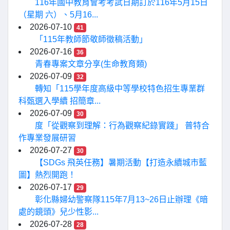
116年國中教育會考考試日期訂於116年5月15日
（星期 六）、5月16...
2026-07-10
41
「115年教師節敬師徵稿活動」
2026-07-16
36
青春專案文章分享(生命教育類)
2026-07-09
32
轉知「115學年度高級中等學校特色招生專業群
科甄選入學續 招簡章...
2026-07-09
30
度「從觀察到理解：行為觀察紀錄實踐」 普特合
作專業發展研習
2026-07-27
30
【SDGs 飛英任務】暑期活動【打造永續城市藍
圖】熱烈開跑！
2026-07-17
29
彰化縣婦幼警察隊115年7月13~26日止辦理《暗
處的鏡頭》兒少性影...
2026-07-28
28