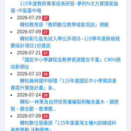
115年度教師專業成長研習–夢的N次方實踐家論
壇–中區臺中場
2026-07-29
27
轉知教育部「教師數位教學增能培訓」規劃
2026-07-09
27
轉知彰化區免試入學比序項目─115學年度縣級競
賽採計項目1份資訊
2026-07-21
27
「國民中小學課程及教學資源整合平臺」CIRN網
站新網址
2026-07-10
26
轉知員林國中辦理「115年度國民中小學資訊素
養提升實施計畫」系...
2026-07-24
26
轉知~~林業及自然保育署編製刺軸含羞木、銀膠
菊、銀合歡、香澤蘭...
2026-07-09
25
轉知數位發展部「115年度臺灣主權AI訓練語料
貢獻獎勵 活動簡章」...