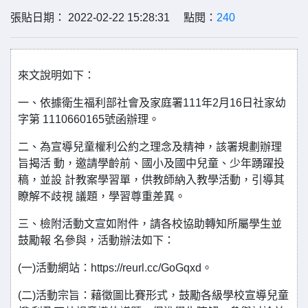
張貼日期： 2022-02-22 15:28:31 點閱：
240
來文說明如下：
一、依據衛生福利部社會及家庭署111年2月16日社家幼
字第 1110660165號函辦理。
二、為宣導兒童權利公約之理念及精神，該署規劃辦理
旨揭活 動，邀請學齡前、國小及國中兒童、少年踴躍投
稿，並設 計教案學習單，供教師納入教學活動，引導其
瞭解不歧視 議題，學習尊重差異。
三、檢附活動文宣如附件，請各校協助轉知所屬學生並
鼓勵報 名參與，活動辦法如下：
(一)活動網站：https://reurl.cc/GoGqxd。
(二)活動宗旨：藉徵圖比賽形式，鼓勵各級學校宣導兒童