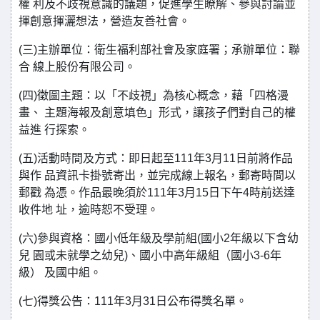
權 利及不歧視意識的議題，促進學生瞭解、參與討論並
揮創意揮灑想法，營造友善社會。
(三)主辦單位：衛生福利部社會及家庭署；承辦單位：聯
合 線上股份有限公司。
(四)徵圖主題：以「不歧視」為核心概念，藉「四格漫
畫、 主題海報及創意填色」形式，讓孩子們對自己的權
益進 行探索。
(五)活動時間及方式：即日起至111年3月11日前將作品
與作 品資訊卡掛號寄出，並完成線上報名，郵寄時間以
郵戳 為憑。作品最晚須於111年3月15日下午4時前送達
收件地 址，逾時恕不受理。
(六)參與資格：國小低年級及學前組(國小2年級以下含幼
兒 園或未就學之幼兒)、國小中高年級組（國小3-6年
級） 及國中組。
(七)得獎公告：111年3月31日公布得獎名單。