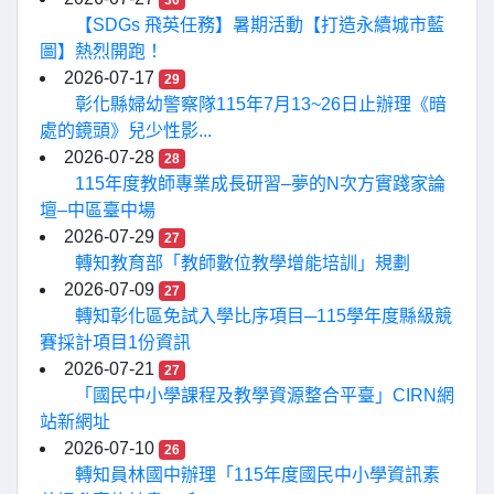
30
【SDGs 飛英任務】暑期活動【打造永續城市藍
圖】熱烈開跑！
2026-07-17
29
彰化縣婦幼警察隊115年7月13~26日止辦理《暗
處的鏡頭》兒少性影...
2026-07-28
28
115年度教師專業成長研習–夢的N次方實踐家論
壇–中區臺中場
2026-07-29
27
轉知教育部「教師數位教學增能培訓」規劃
2026-07-09
27
轉知彰化區免試入學比序項目─115學年度縣級競
賽採計項目1份資訊
2026-07-21
27
「國民中小學課程及教學資源整合平臺」CIRN網
站新網址
2026-07-10
26
轉知員林國中辦理「115年度國民中小學資訊素