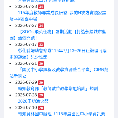
青春專案文章分享(生命教育類)
2026-07-28
34
115年度教師專業成長研習–夢的N次方實踐家論
壇–中區臺中場
2026-07-27
34
【SDGs 飛英任務】暑期活動【打造永續城市藍
圖】熱烈開跑！
2026-07-17
33
彰化縣婦幼警察隊115年7月13~26日止辦理《暗
處的鏡頭》兒少性影...
2026-07-21
30
「國民中小學課程及教學資源整合平臺」CIRN網
站新網址
2026-07-29
29
轉知教育部「教師數位教學增能培訓」規劃
2026-07-28
29
2026王功漁火節
2026-07-10
28
轉知員林國中辦理「115年度國民中小學資訊素