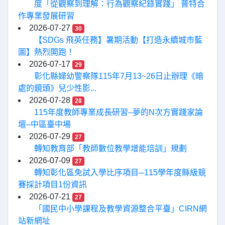
度「從觀察到理解：行為觀察紀錄實踐」 普特合
作專業發展研習
2026-07-27
30
【SDGs 飛英任務】暑期活動【打造永續城市藍
圖】熱烈開跑！
2026-07-17
29
彰化縣婦幼警察隊115年7月13~26日止辦理《暗
處的鏡頭》兒少性影...
2026-07-28
28
115年度教師專業成長研習–夢的N次方實踐家論
壇–中區臺中場
2026-07-29
27
轉知教育部「教師數位教學增能培訓」規劃
2026-07-09
27
轉知彰化區免試入學比序項目─115學年度縣級競
賽採計項目1份資訊
2026-07-21
27
「國民中小學課程及教學資源整合平臺」CIRN網
站新網址