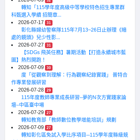
32
轉知「115學年度高級中等學校特色招生專業群
科甄選入學續 招簡章...
2026-07-17
31
彰化縣婦幼警察隊115年7月13~26日止辦理《暗
處的鏡頭》兒少性影...
2026-07-27
31
【SDGs 飛英任務】暑期活動【打造永續城市藍
圖】熱烈開跑！
2026-07-09
30
度「從觀察到理解：行為觀察紀錄實踐」 普特合
作專業發展研習
2026-07-28
29
115年度教師專業成長研習–夢的N次方實踐家論
壇–中區臺中場
2026-07-29
27
轉知教育部「教師數位教學增能培訓」規劃
2026-07-09
27
轉知彰化區免試入學比序項目─115學年度縣級競