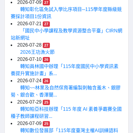
2026-07-09
27
轉知彰化區免試入學比序項目─115學年度縣級競
賽採計項目1份資訊
2026-07-21
27
「國民中小學課程及教學資源整合平臺」CIRN網
站新網址
2026-07-28
27
2026王功漁火節
2026-07-10
26
轉知員林國中辦理「115年度國民中小學資訊素
養提升實施計畫」系...
2026-07-24
26
轉知~~林業及自然保育署編製刺軸含羞木、銀膠
菊、銀合歡、香澤蘭...
2026-07-29
25
轉知帕亞科技辦理「115 年度 AI 素養爭霸賽全國
種子教師課程研習...
2026-07-09
25
轉知數位發展部「115年度臺灣主權AI訓練語料