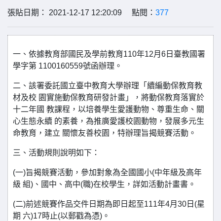
張貼日期： 2021-12-17 12:20:09 點閱：
377
一、依據教育部國民及學前教育110年12月6日臺教國署
學字第 1100160559號函辦理。
二、該署委託國立臺中教育大學辦理「續編動保教育教
材及校 園實施動保教育研發計畫」，將動保教育落實於
十二年國 教課程，以培養學生愛護動物、尊重生命、關
心生態永續 的素養，為推廣愛護校園動物，發展多元生
命教育，建立 關懷友善校園，特辦理旨揭競賽活動。
三、活動規則說明如下：
(一)旨揭競賽活動，參加對象為全國國小(中年級及高年
級 組)、國中、高中(職)在校學生，詳如活動計畫書。
(二)前述競賽作品交件日期為即日起至111年4月30日(星
期 六)17時止(以郵戳為憑)。