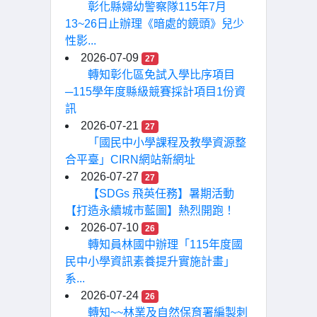
彰化縣婦幼警察隊115年7月
13~26日止辦理《暗處的鏡頭》兒少
性影...
2026-07-09
27
轉知彰化區免試入學比序項目
─115學年度縣級競賽採計項目1份資
訊
2026-07-21
27
「國民中小學課程及教學資源整
合平臺」CIRN網站新網址
2026-07-27
27
【SDGs 飛英任務】暑期活動
【打造永續城市藍圖】熱烈開跑！
2026-07-10
26
轉知員林國中辦理「115年度國
民中小學資訊素養提升實施計畫」
系...
2026-07-24
26
轉知~~林業及自然保育署編製刺