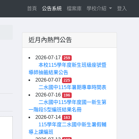
(current)
首頁
公告系統
檔案庫
學校介紹
登入
近月內熱門公告
」
2026-07-17
259
本校115學年度新生班級座號暨
導師抽籤結果公告
2026-07-07
225
二水國中115年暑期專車時間表
2026-07-16
196
二水國中115學年度國一新生第
一階段S型編班結果名冊
2026-07-14
163
115學年度二水國中新生暑假輔
導上課編班