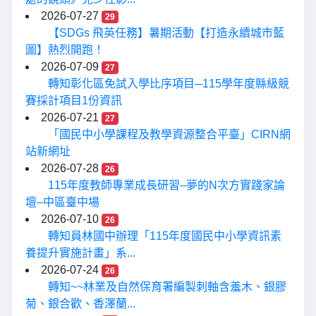
2026-07-27
29
【SDGs 飛英任務】暑期活動【打造永續城市藍
圖】熱烈開跑！
2026-07-09
27
轉知彰化區免試入學比序項目─115學年度縣級競
賽採計項目1份資訊
2026-07-21
27
「國民中小學課程及教學資源整合平臺」CIRN網
站新網址
2026-07-28
26
115年度教師專業成長研習–夢的N次方實踐家論
壇–中區臺中場
2026-07-10
26
轉知員林國中辦理「115年度國民中小學資訊素
養提升實施計畫」系...
2026-07-24
26
轉知~~林業及自然保育署編製刺軸含羞木、銀膠
菊、銀合歡、香澤蘭...